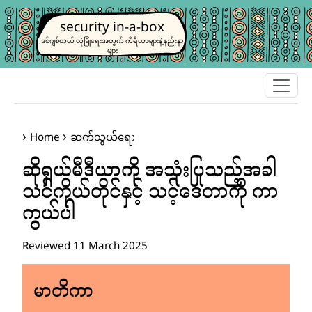
security in-a-box
ဒစ်ဂျစ်တယ် လုံခြုံရေးအတွက် ကိရိယာများနဲ့ နည်းနာ
များ
Home
ဆက်သွယ်ရေး
ဆိုရှယ်မီဒီယာကို အသုံးပြုသည့်အခါ
သင်ကိုယ်တိုင်နှင့် သင့်ဒေတာကို ကာ
ကွယ်ပါ
Reviewed 11 March 2025
မာတိကာ