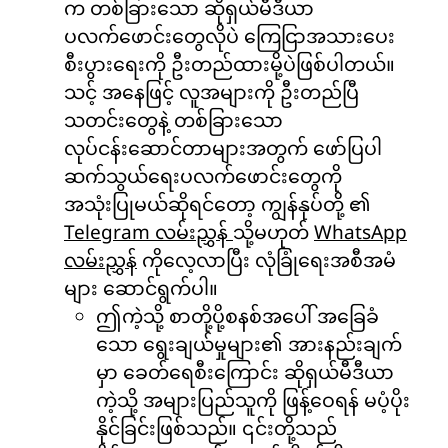
က တစ်ခြားသော ဆိုရှယ်မီဒီယာ
ပလက်ဖောင်းတွေလိုပဲ ကြေငြာအသားပေး
စီးပွားရေးကို ဦးတည်ထားမို့ပဲဖြစ်ပါတယ်။
သင့် အနေဖြင့် လူအများကို ဦးတည်ပြီ
သတင်းတွေနဲ့ တစ်ခြားသော
လုပ်ငန်းဆောင်တာများအတွက် ဖော်ပြပါ
ဆက်သွယ်ရေးပလက်ဖောင်းတွေကို
အသုံးပြုမယ်ဆိုရင်တော့ ကျွန်နုပ်တို့ ၏
Telegram လမ်းညွှန်
သို့မဟုတ်
WhatsApp
လမ်းညွှန်
ကိုလေ့လာပြီး လုံခြုံရေးအစီအမံ
များ ဆောင်ရွက်ပါ။
ဤကဲ့သို့ စာတို့ပို့စနစ်အပေါ် အခြေခံ
သော ရွေးချယ်မှုများ၏ အားနည်းချက်
မှာ ခေတ်ရေစီးကြောင်း ဆိုရှယ်မီဒီယာ
ကဲ့သို့ အများပြည်သူကို ဖြန့်ဝေရန် မပံ့ပိုး
နိုင်ခြင်းဖြစ်သည်။ ၎င်းတို့သည်