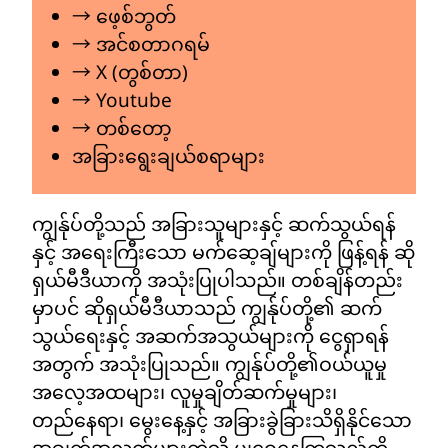
→ ဖေ့စ်ဘွတ်
→ အင်စတာဂရမ်
→ X (တွစ်တာ)
→ Youtube
→ တစ်တော့
အခြားရွေးချယ်စရာများ
ကျွန်ုပ်တို့သည် အခြားသူများနှင့် ဆက်သွယ်ရန်
နှင့် အရေးကြီးသော မက်ဆေ့ချ်များကို ဖြန့်ရန် ဆို
ရှယ်မီဒီယာကို အသုံးပြုပါသည်။ တစ်ချိန်တည်း
မှာပင် ဆိုရှယ်မီဒီယာသည် ကျွန်ုပ်တို့၏ ဆက်
သွယ်ရေးနှင့် အဆက်အသွယ်များကို ငွေရှာရန်
အတွက် အသုံးပြုသည်။ ကျွန်ုပ်တို့၏ဝယ်ယူမှု
အလေ့အထများ၊ လူမှုချိတ်ဆက်မှုများ၊
တည်နေရာ၊ မွေးနေ့နှင့် အခြားခွဲခြားသိရှိနိုင်သော
အချက်အလက်များကဲ့သို့ မျှဝေနေကြသည်ကို