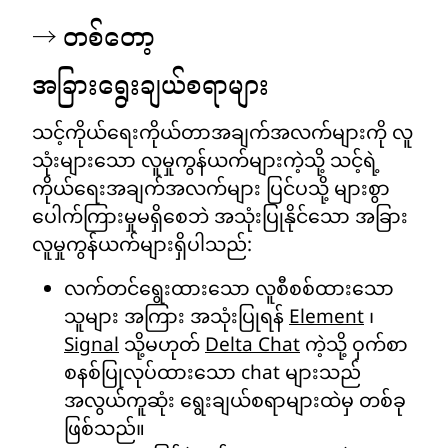
→ တစ်တော့
အခြားရွေးချယ်စရာများ
သင့်ကိုယ်ရေးကိုယ်တာအချက်အလက်များကို လူ
သုံးများသော လူမှုကွန်ယက်များကဲ့သို့ သင့်ရဲ့
ကိုယ်ရေးအချက်အလက်များ ပြင်ပသို့ များစွာ
ပေါက်ကြားမှုမရှိစေဘဲ အသုံးပြုနိုင်သော အခြား
လူမှုကွန်ယက်များရှိပါသည်:
လက်တင်ရွေးထားသော လူစီစစ်ထားသော
သူများ အကြား အသုံးပြုရန်
Element
၊
Signal
သို့မဟုတ်
Delta Chat
ကဲ့သို့ ဝှက်စာ
စနစ်ပြုလုပ်ထားသော chat များသည်
အလွယ်ကူဆုံး ရွေးချယ်စရာများထဲမှ တစ်ခု
ဖြစ်သည်။