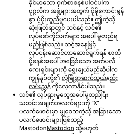
ခိုင်မာသော ဝှက်စာစနစ်ပါဝင်ပါက
ပုဂ္ဂလိက အဖွဲ့များအတွက် ပိုမိုကောင်းမွန်
စွာ ပံ့ပိုးကူညီမှုပေးပါသည်။ ဤကဲ့သို့
ဆုံးဖြတ်ရာတွင် သင်နှင့် သင်၏
လုပ်ဖော်ကိုင်ဖက်များ အပေါ် မူတည်ရ
မည်ဖြစ်သည်။ သင့်အနေဖြင့်
လုပ်ငန်းဆောင်တာဆောင်ရွက်ရန် စာတို
ပို့စနစ်အပေါ် အခြေခံသော အက်ပလီ
ကေးရှင်းများကို ရွေးချယ်မည်ဆိုပါက
ကျွန်နုပ်တို့၏
လုံခြုံစွာဆက်သွယ်နည်း
လမ်းညွှန်
ကိုလေ့လာနိုင်ပါသည်။
သင်၏ လှုပ်ရှားမှုတွေအပေါ်မူတည်ပြီး
သတင်းအချက်အလက်များကို “X”
ပလက်ဖောင်းမှာ မျှဝေသကဲ့သို့ အခြားသော
ပလက်ဖောင်းများဖြစ်သည့်
Mastodon
Mastodon
သို့မဟုတ်