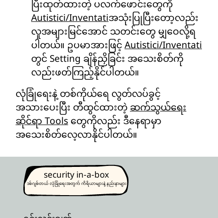
ပြီးထုတ်ထားတဲ့ ပလက်ဖောင်းတွေကို
Autistici/Inventati
အသုံးပြုပြီးတော့လည်း
လူအများမြင်အောင် သတင်းတွေ မျှဝေလို့ရ
ပါတယ်။ ဥပမာအားဖြင့်
Autistici/Inventati
တွင် Setting ချိန်ညှိခြင်း အသေးစိတ်ကို
လည်းဖတ်ကြည့်နိုင်ပါတယ်။
လုံခြုံရေးနဲ့ တစ်ကိုယ်ရေ လွတ်လပ်ခွင့်
အသားပေးပြီး တီထွင်ထားတဲ့
ဆက်သွယ်ရေး
ဆိုင်ရာ Tools
တွေကိုလည်း ဒီနေရာမှာ
အသေးစိတ်လေ့လာနိုင်ပါတယ်။
security in-a-box
ဒစ်ဂျစ်တယ် လုံခြုံရေးအတွက် ကိရိယာများနဲ့ နည်းနာများ