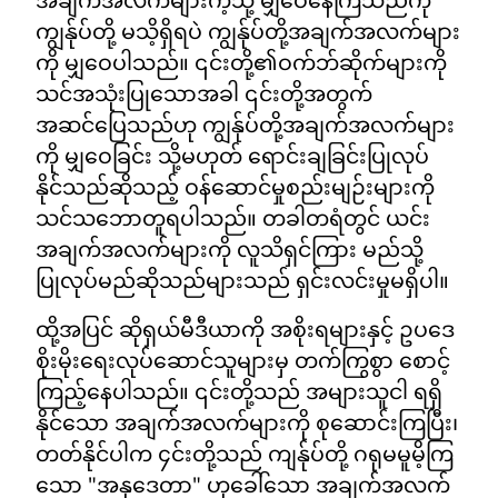
ကျွန်ုပ်တို့ မသိ့ရှိရပဲ ကျွန်ုပ်တို့အချက်အလက်များ
ကို မျှဝေပါသည်။ ၎င်းတို့၏ဝက်ဘ်ဆိုက်များကို
သင်အသုံးပြုသောအခါ ၎င်းတို့အတွက်
အဆင်ပြေသည်ဟု ကျွန်ုပ်တို့အချက်အလက်များ
ကို မျှဝေခြင်း သို့မဟုတ် ရောင်းချခြင်းပြုလုပ်
နိုင်သည်ဆိုသည့် ဝန်ဆောင်မှုစည်းမျဉ်းများကို
သင်သဘောတူရပါသည်။ တခါတရံတွင် ယင်း
အချက်အလက်များကို လူသိရှင်ကြား မည်သို့
ပြုလုပ်မည်ဆိုသည်များသည် ရှင်းလင်းမှုမရှိပါ။
ထို့အပြင် ဆိုရှယ်မီဒီယာကို အစိုးရများနှင့် ဥပဒေ
စိုးမိုးရေးလုပ်ဆောင်သူများမှ တက်ကြွစွာ စောင့်
ကြည့်နေပါသည်။ ၎င်းတို့သည် အများသူငါ ရရှိ
နိုင်သော အချက်အလက်များကို စုဆောင်းကြပြီး၊
တတ်နိုင်ပါက ၄င်းတို့သည် ကျန်ုပ်တို့ ဂရုမမူမိ့ကြ
သော "အနုဒေတာ" ဟုခေါ်သော အချက်အလက်