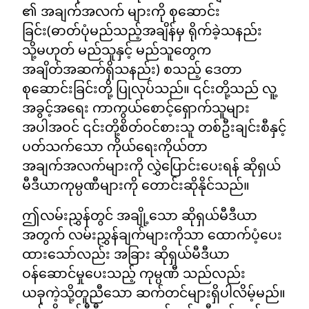
၏ အချက်အလက် များကို စုဆောင်း
ခြင်း(ဓာတ်ပုံမည်သည့်အချိန်မှ ရိုက်ခဲ့သနည်း
သို့မဟုတ် မည်သူနှင့် မည်သူတွေက
အချိတ်အဆက်ရှိသနည်း) စသည့် ဒေတာ
စုဆောင်းခြင်းတို့ ပြုလုပ်သည်။ ၎င်းတို့သည် လူ့
အခွင့်အရေး ကာကွယ်စောင့်ရှောက်သူများ
အပါအဝင် ၎င်းတို့စိတ်ဝင်စားသူ တစ်ဦးချင်းစီနှင့်
ပတ်သက်သော ကိုယ်ရေးကိုယ်တာ
အချက်အလက်များကို လွှဲပြောင်းပေးရန် ဆိုရှယ်
မီဒီယာကုမ္ပဏီများကို တောင်းဆိုနိုင်သည်။
ဤလမ်းညွှန်တွင် အချို့သော ဆိုရှယ်မီဒီယာ
အတွက် လမ်းညွှန်ချက်များကိုသာ ထောက်ပံ့ပေး
ထားသော်လည်း အခြား ဆိုရှယ်မီဒီယာ
ဝန်ဆောင်မှုပေးသည့် ကုမ္ပဏီ သည်လည်း
ယခုကဲ့သို့တူညီသော ဆက်တင်များရှိပါလိမ့်မည်။