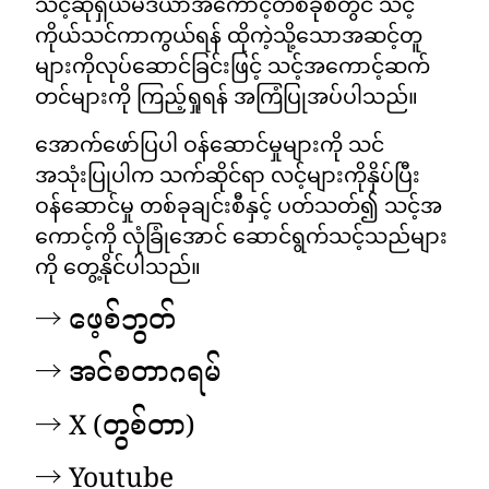
သင့်ဆိုရှယ်မီဒီယာအကောင့်တစ်ခုစီတွင် သင့်
ကိုယ်သင်ကာကွယ်ရန် ထိုကဲ့သို့သောအဆင့်တူ
များကိုလုပ်ဆောင်ခြင်းဖြင့် သင့်အကောင့်ဆက်
တင်များကို ကြည့်ရှုရန် အကြံပြုအပ်ပါသည်။
အောက်ဖော်ပြပါ ဝန်ဆောင်မှုများကို သင်
အသုံးပြုပါက သက်ဆိုင်ရာ လင့်များကိုနှိပ်ပြီး
ဝန်ဆောင်မှု တစ်ခုချင်းစီနှင့် ပတ်သတ်၍ သင့်အ
ကောင့်ကို လုံခြုံအောင် ဆောင်ရွက်သင့်သည်များ
ကို တွေ့နိုင်ပါသည်။
→ ဖေ့စ်ဘွတ်
→ အင်စတာဂရမ်
→ X (တွစ်တာ)
→ Youtube