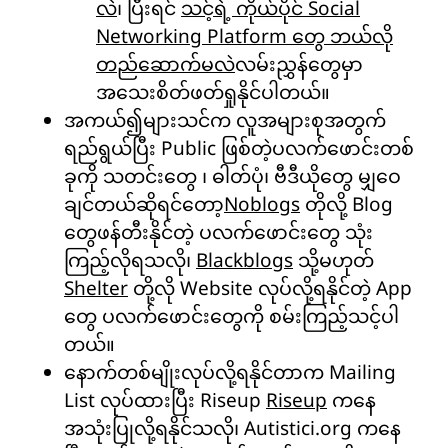
လဲ
၊ ပြီးရင်
သင့်ရဲ့ ကိုယ်ပိုင် Social
Networking Platform တွေ ဘယ်လို
တည်ဆောက်မလဲ
လမ်းညွှန်တွေမှာ
အသေးစိတ်ဖတ်ရှုနိုင်ပါတယ်။
အကယ်၍များသင်က လူအများစုအတွက်
ရည်ရွယ်ပြီး Public ဖြစ်တဲ့ပလက်ဖောင်းတစ်
ခုကို သတင်းတွေ ၊ ဓါတ်ပုံ၊ ဗီဒီယိုတွေ မျှဝေ
ချင်တယ်ဆိုရင်တော့
Noblogs
တိုလို့ Blog
တွေဖန်တီးနိုင်တဲ့ ပလက်ဖောင်းတွေ သုံး
ကြည့်လိုရသလို၊
Blackblogs
သို့မဟုတ်
Shelter
တို့လို Website လုပ်လို့ရနိုင်တဲ့ App
တွေ ပလက်ဖောင်းတွေကို စမ်းကြည့်သင့်ပါ
တယ်။
နောက်တစ်မျိုးလုပ်လို့ရနိုင်တာက Mailing
List လုပ်ထားပြီး Riseup
Riseup
ကနေ
အသုံးပြုလို့ရနိုင်သလို၊ Autistici.org ကနေ