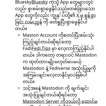
Bluesky
Bluesky
ကဲ့သို့ App တွေများတွင်
လည်း စူးစမ်းရှာဖွေနိုင်သည်။တစ်ခြားသော
App တွေကိုလည်း ကျွနု်ပ်တို့၏
X မှ စွန့်ခွာ
ခြင်း လမ်းညွှန်
ကို ဖတ်ရှုပြီးရှာဖွေနိုင်ပါ
တယ်။
Maston Account ကိုစတင်ပြီးစမ်းသုံး
ကြည့်ချင်တယ်ဆိုရင်တော့
Fadi
Fedi.Tips
မှာ လေ့လာကြည့်နိုင်ပါ
တယ်။ ဒါကတော့ တရားဝင် Mastodon
က ထုတ်ထားမျိုးမဟုတ်ပေမယ့်
Mastodon နဲ့ Fediverse အသုံးပြုမှုကို
အကြမ်းဖျင်းလေ့လာနိုင်မှာပဲဖြစ်ပါ
တယ်။
သင့်အနေဲ့ Mastodon ကို ချက်ချင်း
အသုံးပြုချင်တယ်ဆိုရင်တော့
Mastodon Server ကိုဘယ်လို ထောင်မ