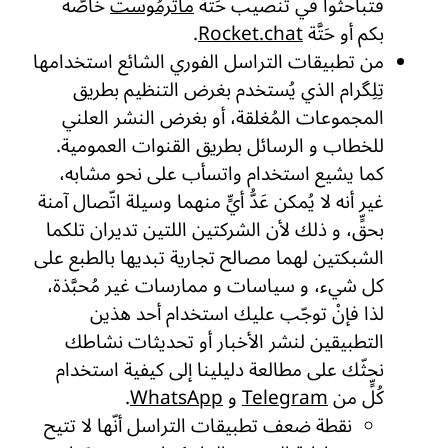
فتباحثوا في تنصيب حَتّة
ماتَرمُوست
خاصّة
بكم أو حَتَّة
Rocket.chat
.
من تطبيقات التراسل الفوري الشائع استخدامها
تِلِگرام الذي يُستخدم بغرض التنظيم بطريق
المجموعات المُغلقة، أو بغرض النشر العلني
للخطاب و الرسائل بطريق القنوات العمومية.
كما يشيع استخدام واتسأب على نحو مشابه،
غير أنه لا يُمكن عَدُّ أيٍّ منهما وسيلة اتّصال آمنة
بحقٍّ، و ذلك لأن الشركتين اللتين تديران تلكما
الشبكتين لهما مصالح تجارية تبديها بالطبع على
كل شيء، و سياسات و ممارسات غير مُحبَّذة،
لذا فإنْ توجّب عليك استخدام أحد هذين
التطبيقين لنشر الأخبار أو تحديثات نشاطك
نحثّك على مطالعة دليلينا إلى كيفية استخدام
كُلٍّ من
Telegram
و
WhatsApp
.
نقطة ضعف تطبيقات التراسل أنّها لا تتيح