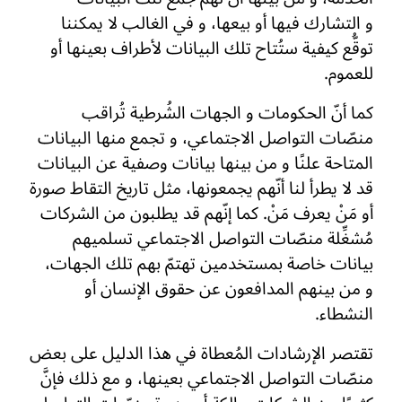
و التشارك فيها أو بيعها، و في الغالب لا يمكننا
توقُّع كيفية ستُتاح تلك البيانات لأطراف بعينها أو
للعموم.
كما أنّ الحكومات و الجهات الشُرطية تُراقب
منصّات التواصل الاجتماعي، و تجمع منها البيانات
المتاحة علنًا و من بينها بيانات وصفية عن البيانات
قد لا يطرأ لنا أنّهم يجمعونها، مثل تاريخ التقاط صورة
أو مَنْ يعرف مَنْ. كما إنّهم قد يطلبون من الشركات
مُشغِّلة منصّات التواصل الاجتماعي تسلميهم
بيانات خاصة بمستخدمين تهتمّ بهم تلك الجهات،
و من بينهم المدافعون عن حقوق الإنسان أو
النشطاء.
تقتصر الإرشادات المُعطاة في هذا الدليل على بعض
منصّات التواصل الاجتماعي بعينها، و مع ذلك فإنَّ