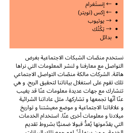
← إنستَغرام
← إكس (تويتر)
→ يوتيوب
→ تِكْتُك
بدائل
نستخدم منصّات الشبكات الاجتماعية بغرض
التواصل مع معارفنا و لنشر المعلومات التي نراها
هامّة. الشركات مالكة منصّات التواصل الاجتماعي
تلك تقوم على استغلال بياناتنا لتحقيق الربح. و هي
تتشارك مع جهات عديدة معلومات عنّا قد يغيب
عنّا أنّها تجمعها و تشاركها، مثل عاداتنا الشرائية
و علاقاتنا الاجتماعية و موضع معيشتنا و تواريخ
ميلادنا و معلومات أخرى عنّا. استخدام الخدمات
التي يقدّمونها يُعدُّ قبولا ضمنيًّا بشروط تقديم
الخدمة، و من بينها أنّ لهم جمع تلك البيانات