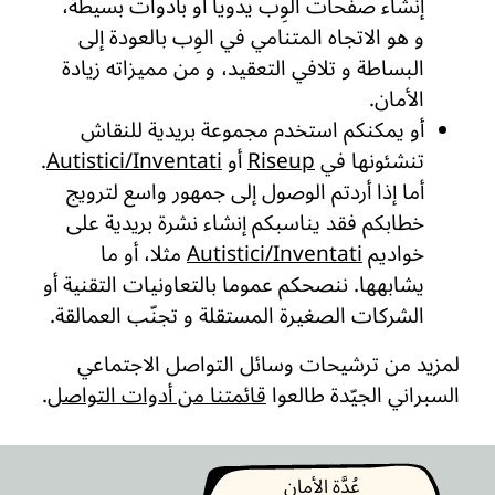
إنشاء صفحات الوِب يدويا أو بأدوات بسيطة،
و هو الاتجاه المتنامي في الوِب بالعودة إلى
البساطة و تلافي التعقيد، و من مميزاته زيادة
الأمان.
أو يمكنكم استخدم مجموعة بريدية للنقاش
تنشئونها في
Riseup
أو
Autistici/Inventati
.
أما إذا أردتم الوصول إلى جمهور واسع لترويج
خطابكم فقد يناسبكم إنشاء نشرة بريدية على
خواديم
Autistici/Inventati
مثلا، أو ما
يشابهها. ننصحكم عموما بالتعاونيات التقنية أو
الشركات الصغيرة المستقلة و تجنّب العمالقة.
لمزيد من ترشيحات وسائل التواصل الاجتماعي
السبراني الجيّدة طالعوا
قائمتنا من أدوات التواصل
.
عُدَّة الأمان