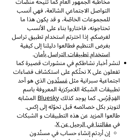
مخاطبة الجمهور العام كما تتيحه منصّات
التواصل الاجتماعي الشائعة، فهي أنسب
للمجموعات الخاصّة، و قد يكون هذا ما
تحتاجونه، فاختاروا بناء على الأنسب
لغرضكم. إذا اخترتم استخدام تطبيق تراسل
بغرض التنظيم فطالعوا دليلنا إلى كيفية
استخدام تطبيقات التراسل بأمان
.
لنشر أخبار نشاطكم في منشورات قصيرة كما
تفعلون على X نحثّكم على استكشاف فضاءات
اجتماعية سبرانية مثل
مَستُدون
الذي هو أحد
تطبيقات الشبكة اللامركزية المعروفة باسم
الفِدِڤِرْس. كما يوجد كذلك
Bluesky
المشابه
لتويتر بكل خصائصه قبل تحوّله إلى إكس.
طالعوا المزيد عن هذه التطبيقات و الشبكات
في
مقالتنا في الرحيل عن X
.
إن أردتم إنشاء حساب في مستُدون