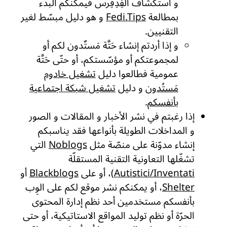
و استكشاف الفِدِڤِرس فيمكنكم البدء
بمطالعة
Fedi.Tips
و هو دليل مبسّط لغير
التقنيين.
و إذا أردتم إنشاء حَتَّة مَستٌدون لكم أو
لمجموعتكم أو مؤسّستكم، أو حتّى حَتَّة
عمومية فطالعوا دليل
تشغيل خادوم
مَستُدون
و دليل
تشغيل شبكة اجتماعية
بأنفسكم
.
إذا رغبتم في نشر الأخبار و المقالات و الصور
و المداخلات الطويلة بأنواعها فقد يناسبكم
إنشاء مدوّنة على منصّة مثل
Noblogs
التي
تشغّلها التعاونية التقنية المستقلّة
Autistici/Inventati
)، أو على
Blackblogs
أو
Shelter
، أو يمكنكم نشر موقع لكم على الوِب
بأنفسكم مستخدمين أحد نظم إدارة المحتوى
الحرّة أو نظم توليد المواقع الاستاتيكية، أو حتى