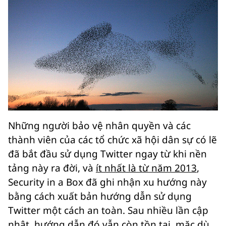
Những người bảo vệ nhân quyền và các
thành viên của các tổ chức xã hội dân sự có lẽ
đã bắt đầu sử dụng Twitter ngay từ khi nền
tảng này ra đời, và
ít nhất là từ năm 2013
,
Security in a Box đã ghi nhận xu hướng này
bằng cách xuất bản hướng dẫn sử dụng
Twitter một cách an toàn. Sau nhiều lần cập
nhật,
hướng dẫn đó vẫn còn tồn tại
, mặc dù