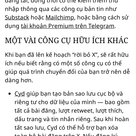
đăng tải, đồng thời có thể kiếm thêm thu
nhập thông qua các công cụ bản tin như
Substack
hoặc
Mailchimp
, hoặc bằng cách sử
dụng
tài khoản Premium trên Telegram
.
MỘT VÀI CÔNG CỤ HỮU ÍCH KHÁC
Khi bạn đã lên kế hoạch “rời bỏ X”, sẽ rất hữu
ích nếu biết rằng có một số công cụ có thể
giúp quá trình chuyển đổi của bạn trở nên dễ
dàng hơn.
Cyd
giúp bạn tạo bản sao lưu cục bộ và
riêng tư cho dữ liệu của mình — bao gồm
tất cả bài đăng, lượt retweet, lượt thích,
dấu trang và tin nhắn riêng. Sau khi hoàn
tất sao lưu, Cyd có thể hỗ trợ bạn xóa
toàn bộ bài đăng trên X. Nếu đăng ký