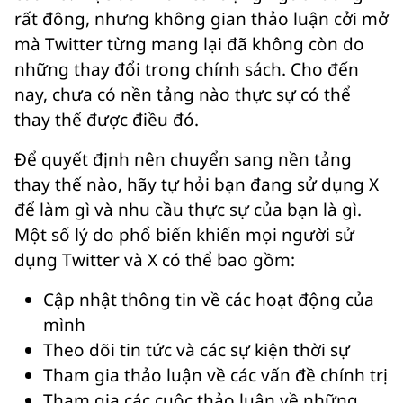
rất đông, nhưng không gian thảo luận cởi mở
mà Twitter từng mang lại đã không còn do
những thay đổi trong chính sách. Cho đến
nay, chưa có nền tảng nào thực sự có thể
thay thế được điều đó.
Để quyết định nên chuyển sang nền tảng
thay thế nào, hãy tự hỏi bạn đang sử dụng X
để làm gì và nhu cầu thực sự của bạn là gì.
Một số lý do phổ biến khiến mọi người sử
dụng Twitter và X có thể bao gồm:
Cập nhật thông tin về các hoạt động của
mình
Theo dõi tin tức và các sự kiện thời sự
Tham gia thảo luận về các vấn đề chính trị
Tham gia các cuộc thảo luận về những