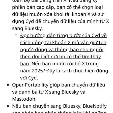
phiên bản cao cấp, bạn có thể chọn loại
dữ liệu muốn xóa khỏi tài khoản X và sử
dụng Cyd để chuyển dữ liệu của mình từ X
sang Bluesky.
Đọc hướng dẫn từng bước của Cyd về
cách đóng tài khoản X mà vẫn giữ tên
người dùng và thông báo cho người
theo dõi biết nơi họ có thể tìm thấy
bạn
. Nếu bạn muốn rời bỏ X trong
năm 2025? Đây là cách thực hiện đúng
với Cyd.
OpenPortability
giúp bạn chuyển dữ liệu
và danh bạ từ X sang Bluesky và
Mastodon.
Nếu bạn chuyển sang Bluesky,
BlueNotify
cho phép bạn nhận thông báo khi những