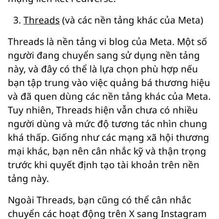
Threads
(và các nền tảng khác của Meta)
Threads là nền tảng vi blog của Meta. Một số
người đang chuyển sang sử dụng nền tảng
này, và đây có thể là lựa chọn phù hợp nếu
bạn tập trung vào việc quảng bá thương hiệu
và đã quen dùng các nền tảng khác của Meta.
Tuy nhiên, Threads hiện vẫn chưa có nhiều
người dùng và mức độ tương tác nhìn chung
khá thấp. Giống như các mạng xã hội thương
mại khác, bạn nên cân nhắc kỹ và thận trọng
trước khi quyết định tạo tài khoản trên nền
tảng này.
Ngoài Threads, bạn cũng có thể cân nhắc
chuyển các hoạt động trên X sang Instagram