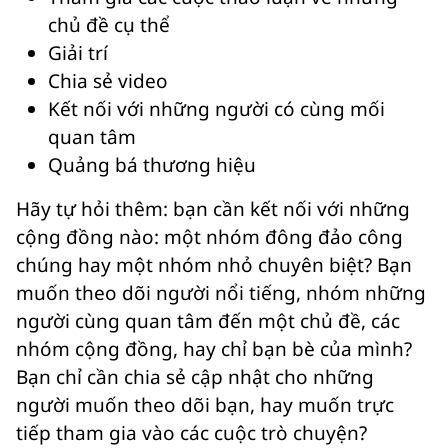
chủ đề cụ thể
Giải trí
Chia sẻ video
Kết nối với những người có cùng mối
quan tâm
Quảng bá thương hiệu
Hãy tự hỏi thêm: bạn cần kết nối với những
cộng đồng nào: một nhóm đông đảo công
chúng hay một nhóm nhỏ chuyên biệt? Bạn
muốn theo dõi người nổi tiếng, nhóm những
người cùng quan tâm đến một chủ đề, các
nhóm cộng đồng, hay chỉ bạn bè của mình?
Bạn chỉ cần chia sẻ cập nhật cho những
người muốn theo dõi bạn, hay muốn trực
tiếp tham gia vào các cuộc trò chuyện?