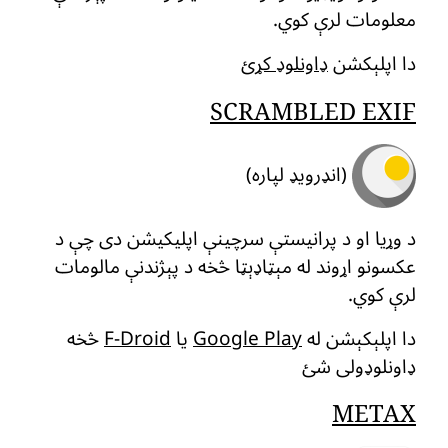
معلومات لرې کوي.
دا اپلېکشن
ډاونلوډ کړئ
SCRAMBLED EXIF
(انډرویډ لپاره)
د وړیا او د پرانیستې سرچینې اپلیکیشن دی چې د
عکسونو اړوند له مېټاډېټا څخه د پېژندنې مالومات
لرې کوي.
دا اپلېکېشن له
Google Play
یا
F-Droid
څخه
ډاونلوډولی شئ
METAX