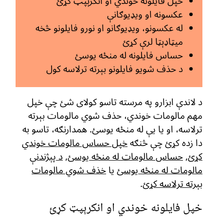
خپل فایلونه خوندي او انکرېپټ کړئ
عکسونه او ویډیوګانې
له عکسونو، ویډیوګانو او نورو فایلونو څخه
میټاډېټا لرې کړئ
حساس فایلونه له منځه یوسئ
د حذف شویو فایلونو بېرته ترلاسه کول
د لاندې ابزارو په مرسته تاسو کولای شئ چې خپل
مهم مالومات خوندي، حذف شوي مالومات بېرته
ترلاسه، او یا یې له منځه یوسئ. همدارنګه، تاسو به
دا زده کړئ چې څنګه
خپل حساس مالومات خوندي
کړئ
,
حساس مالومات له منځه یوسئ
,
د پېژندنې
مالومات له منځه یوسئ
یا
خذف شوي مالومات
بېرته ترلاسه کړئ
.
خپل فایلونه خوندي او انکرېپټ کړئ