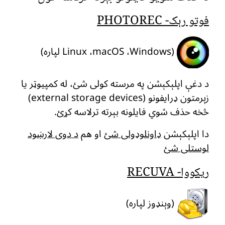
فوتو رېک- PHOTOREC
(Linux ،macOS ،Windows لپاره)
د دغې اپلېکېشن په مرسته کولی شئ، له کمپیوټر یا
زېرمتون ډرایفونو (external storage devices)
څخه حذف شوي فایلونه بېرته ترلاسه کړئ.
دا اپلېکېشن
ډاونلوډولی شئ
او هم
د دوی لارښود
لوستلی شئ
ریکووا- RECUVA
(وېنډوز لپاره)