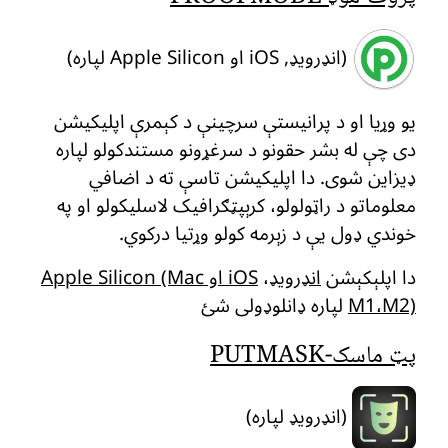
(انډرویډ, iOS او Apple Silicon لپاره)
یو وړیا او د پرانیستې سرچینې د کېمرې اپلیکیشن
دی چې له بشر حقونو د سرغړونو مستندکولو لپاره
ډیزاین شوی. دا اپلیکیشن تاسې ته د اضافي
معلوماتو د راټولولو، کرېپټګرافیک لاسلیکولو او په
خوندي ډول یې د زېرمه کولو وړتیا درکوي.
دا اپلېکېشن
انډرویډ
،
iOS او Apple Silicon (Mac
M1،M2)
لپاره ډانلوډولی شئ
پټ ماسک-PUTMASK
(انډرویډ لپاره)