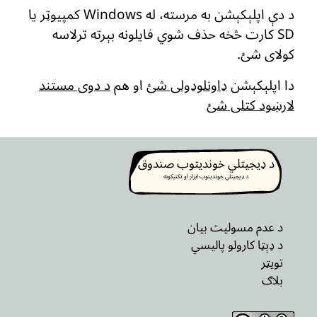
د دې اپلېکېشن به مرسته، له Windows کمپیوټر یا
SD کارت څخه حذف شوي فایلونه بېرته ترلاسه
کولای شئ.
دا اپلېکېشن
ډاونلوډولی شئ
او هم
د دوی مستند
لارښود کتلی شئ
د ډیجیتلي خوندیتوب صندوق
د ډیجیتلي خوندیتوب ابزار او تکتیکونه
د عدم مسولیت بیان
د ډېټا کارولو پالیسي
تویټر
بلاګ