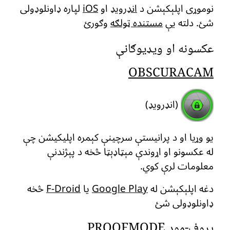
نوموړی اپلېکېشن د
انډرویډ
او
iOS
لپاره ډاونلوډولی
شئ. دلته یې
مستنده ټولګه
وګورئ
عکسونه او ویډیوګانې
OBSCURACAM
(انډرویډ)
یو وړیا او د پرانیستې سرچینې کېمره اپلیکیشن چې
له عکسونو او اړوندې مېټاډېټا څخه د پېژندنې
معلومات لرې کوي.
دغه اپلېکېشن له
Google Play
یا
F-Droid
څخه
ډاونلوډولی شئ
پروف-موډ PROOFMODE