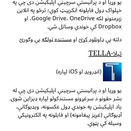
یو وړیا او د پرانیستې سرچینې اپلیکیشن دی چې په
خپلواک ډول فایلونه انکرېپټ کوي؛ ترڅو په انلاین
زېرمتونو لکه Google Drive، OneDrive، او
Dropbox کې خوندي وساتل شي.
دلته یې
ډاونلوډ کړئ
او
مستنده ټولګه
یې وګورئ
تېلا-TELLA
(انډرویډ او iOS لپاره)
یو وړیا او د پرانیستې سرچینې اپلیکیشن دی چې له
بشر حقونو د سرغړونو مستندکولو لپاره ډیزاین شوی.
یاد اپلیکیشن په خوندي ډول عکسونه، ویډیوګانې،
آډیوګانې (غږیز پیغامونه) او فایلونه په الکترونیکي
وسیله کې پټوي.