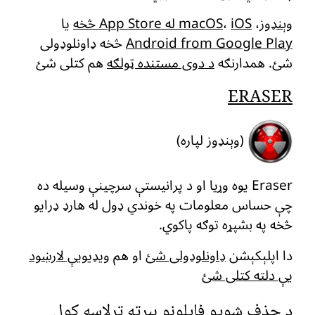
وېنډوز
،
iOS له App Store څخه
،
macOS
یا
Android from Google Play
څخه ډاونلوډولی
شئ. همدارنګه
د دوی مستنده ټولګه
هم کتلی شئ
ERASER
(وېنډوز لپاره)
Eraser یوه وړیا او د پرانیستې سرچینې وسیله ده
چې حساس معلومات په خوندي ډول له هارډ ډرایو
څخه په بشپړه توګه پاکوي.
دا اپلېکېشن
ډاونلوډولی شئ
او هم
ویډیویې لارښود
یې دلته کتلی شئ
د حذف شویو فایلونو بېرته ترلاسه کول