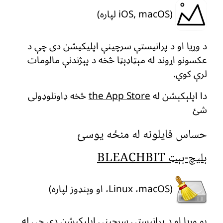
(iOS, macOS لپاره)
د وړیا او د پرانیستې سرچینې اپلیکیشن دی چې د
عکسونو اړوند له مېټاډېټا څخه د پېژندنې مالومات
لرې کوي.
دا اپلېکېشن له
the App Store
څخه ډاونلوډولی
شئ
حساس فایلونه له منځه یوسئ
بلیچ-بېټ BLEACHBIT
(Linux ،macOS، او وېنډوز لپاره)
یو وړیا او د پرانیستې سرچینې اپلیکیشن دی چې له