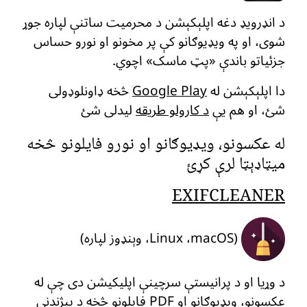
د انډرویډ دغه اپلېکېشن د محرمیت ساتنې لپاره جوړ
شوی، او په ویډیوګانو کې پر مخونو او نورو حساس
جزئیاتو باندې «پټ ماسک» اچوي.
دا اپلېکېشن له
Google Play
څخه ډاونلوډولی
شئ، او هم یې
د کارولو طریقه
لیدلی شئ
له عکسونو، ویډیوګانو او نورو فایلونو څخه
میټاډېټا لرې کړئ
EXIFCLEANER
(Linux ،macOS، وېنډوز لپاره)
د وړیا او د پرانیستې سرچینې اپلیکیشن دی چې له
عکسونو، ویډیوګانو او PDF فایلونو څخه د پېژندنې