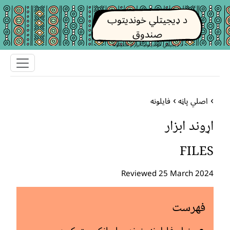
د ډیجیتلي خوندیتوب
صندوق
د ډیجیتلي خوندیتوب ابزار او تکتیکونه
اصلي پاڼه
فایلونه
اړوند ابزار
FILES
Reviewed 25 March 2024
فهرست