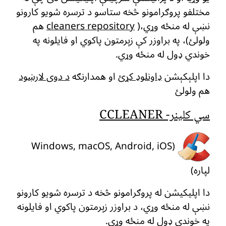
مختلفو پروګرامونو څخه ستاسو د ترسره شویو کارونو
نښې له منځه وړي،(
cleaners repository
هم
ولولئ)، په براوزر کې زېرمتون پاکوي او فایلونه په
خوندي ډول له منځه وړي.
دا اپلېکېشن
ډاونلوډ کړئ
او همدارنګه
د دوی لارښود
هم ولولئ
سي کلینر- CCLEANER
(Windows, macOS, Android, iOS
لپاره)
دا اپلیکیشن له پروګرامونو څخه د ترسره شویو کارونو
نښې له منځه وړي، د براوزر زېرمتون پاکوي او فایلونه
په خوندي ډول له منځه وړي.