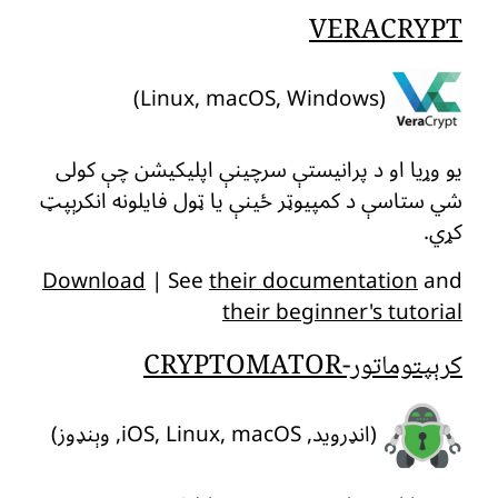
VERACRYPT
(Linux, macOS, Windows)
یو وړیا او د پرانیستې سرچینې اپلیکیشن چې کولی
شي ستاسې د کمپیوټر ځینې یا ټول فایلونه انکرېپټ
کړي.
Download
| See
their documentation
and
their beginner's tutorial
کرېپتوماتور-CRYPTOMATOR
(انډروید, iOS, Linux, macOS, وېنډوز)