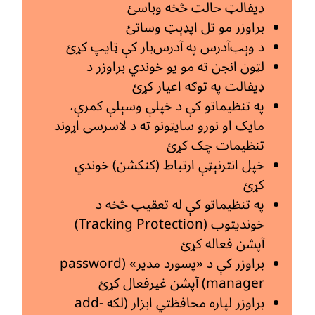
ډیفالټ حالت څخه وباسئ
براوزر مو تل اپډېټ وساتئ
د وېب‌آدرس په آدرس‌بار کې ټایپ کړئ
لټون انجن ته مو یو خوندي براوزر د
ډیفالت په توګه اعیار کړئ
په تنظیماتو کې د خپلې وسېلې کمرې،
مایک او نورو سایټونو ته د لاسرسی اړوند
تنظیمات چک کړئ
خپل انترنېټې ارتباط (کنکشن) خوندي
کړئ
په تنظیماتو کې له تعقیب څخه د
خوندیتوب (Tracking Protection)
آپشن فعاله کړئ
براوزر کې د «پسورد مدیر» (password
manager) آپشن غیرفعال کړئ
براوزر لپاره محافظتي ابزار (لکه add-