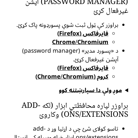
(PASSWORD MANAGER) آپشن
غیرفعال کړئ
براوزر کې ټول ثبت شوي پسورډونه پاک کړئ.
فایرفاکس (Firefox)
Chrome
/
Chromium
د «پسورد مدیر» (password manager)
آپشن غیرفعال کړئ.
فایرفاکس (Firefox)
کروم (Chrome
Chromium)
/
موږ ولې دا سپارښتنه کوو
براوزر لپاره محافظتي ابزار (لکه ADD-
ONS/EXTENSIONS) وکاروئ
تاسو کولای شئ چې د اړتیا وړ د add-
ons/extensions ابزار خپله وسیله کې انسټال