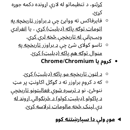
کړئ
نو، د تنظیماتو له لارې اړونده دکمه جوړه
کړئ.
فایرفاکس ته ووایئ چې
د براوزر تاریخچه په
اتومات توګه پاکه (ډیلیټ) کړي
، یا
انفرادي
ویب‌پاڼې له تاریخچې څخه لري کړي
.
تاسو کولای شئ چې
د براوزر تاریخچه په
منوال توګه هم پاکه (ډیلیټ) کړئ
.
کروم یا Chrome
Chromium
/
د لټون تاریخچه مو پاکه (ډیلیټ) کړئ
.
که د کروم براوزر ته د ګوګل اکاونټ پر مټ
ننوځئ، نو
د ترسره شوي فعالیتونو تاریخچې
د پاکولو (ډیلیټ کولو) د څرنګوالي اړوند له
دې لېنک څخه مالومات ترلاسه کړئ
.
موږ ولې دا سپارښتنه کوو