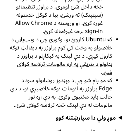
څخه داخل شئ لومړۍ، د براوزر تنظیماتو
(سېټېنګ) ته ورشئ، بیا د ګوګل خدمتونه
غوره کړئ، او وروسته د Allow Chrome
sign-in برخه غیرفعاله کړئ.
که Ubuntu کاروئ نو، وګورئ چې د وېب‌پاڼې د
خلاصولو په وخت کې کوم براوزر په ډیفالټ توګه
کارول کیږي.
د دې لېنک په کېکاږلو د براوزر د
بدلولو د طریقې په اړه مالومات ترلاسه کولای
شئ.
.
که مو پام شو چې د وېڼدوز روښانولو سره د
Edge براوزر په اتومات توګه خلاصیږي نو، د دې
حالت باید مخنیوی وکړئ.
په دې اړه نور
مالومات له دې لېنک څخه ترلاسه کولای شئ.
.
موږ ولې دا سپارښتنه کوو