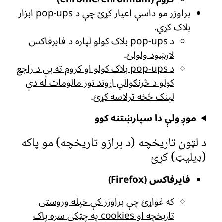
براوزر مو داسې اعیار کړئ چې د pop-ups ابزار
بلاک کړي.
د pop-ups بلاک کولو لپاره د فایرفاکس
لارښود ولولئ
.
د pop-ups بلاک کولو او کروم ته یې د راجع
کولو د څرنګوالي اړوند نور مالومات له دې
لېنک څخه ترلاسه کړئ
.
موږ ولې دا سپارښتنه کوو
د لټون تاریخچه (د برازو تاریخچه) مو پاکه
(ډیلیټ) کړئ
فایرفاکس (Firefox)
که غواړئ چې
براوزر کې خپله وروستی
تاریخچه او cookies په چټکی سره پاک