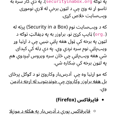
په توګه
). په دې کار سره به
securityinabox.org
تاسو اړ نه وئ چې د لټون برخې له لارې نوموړی
وېب‌سایت خلاص کړی.
که د وېب‌سایت نوم (Security in a Box) پرته له
(
) ټایپ کړئ نو، براوزر به په ډیفالټ توګه د
.org
لټون په برخه کې ټول هغه پاڼې ښیي چې د اړتیا وړ
ویب‌پاڼې نوم سره نږدي وي. په دې ډله کې کېدای
شې هغه ویب‌پاڼې چې ځان سره ویروس لیږدوي هم
په لټون برخه کې ښکاره شي.
که مو اړتیا وه چې ‌ آدرس‌بار وکاروئ نو د ګوګل پرځای
بل هغه براوزر وکاروئ چې خوندیتوب له اړخه ډاډمن
وي
.
فایرفاکس (Firefox)
فایرفاکس پورې د آدرس‌بار په هکله د موزېلا