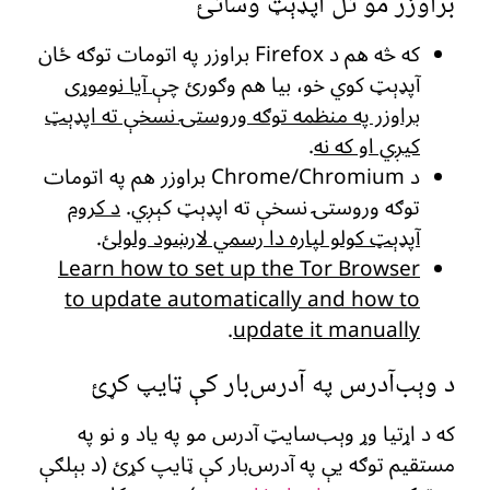
براوزر مو تل اپډېټ وساتئ
که څه هم د Firefox براوزر په اتومات توګه ځان
آپډېټ کوي خو، بیا هم وګورئ چې
آیا نوموړی
براوزر په منظمه توګه وروستۍ نسخې ته اپډېټ
کیږي او که نه
.
د Chrome/Chromium براوزر هم په اتومات
توګه وروستۍ نسخې ته اپډېټ کېږي.
د کروم
آپډېټ کولو لپاره دا رسمي لارښود ولولئ
.
Learn how to set up the Tor Browser
to update automatically and how to
.
update it manually
د وېب‌آدرس په آدرس‌بار کې ټایپ کړئ
که د اړتیا وړ وېب‌سایټ آدرس مو په یاد و نو په
مستقیم توګه یې په آدرس‌بار کې ټایپ کړئ (د بېلګې