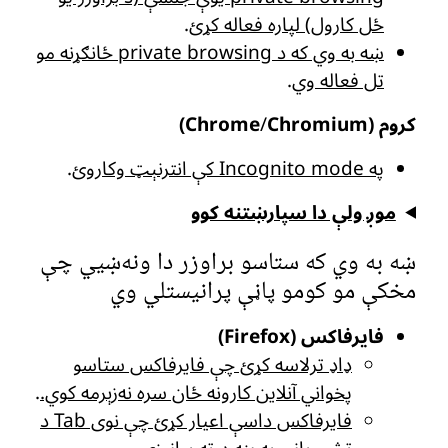
ځل کارول) لپاره فعاله کړئ
.
ښه به وي که د private browsing ځانګړنه مو
تل فعاله وي
.
کروم (Chrome
Chromium)
/
په Incognito mode کې انترنېټ وکاروئ
.
موږ ولې دا سپارښتنه کوو
ښه به وي که ستاسو براوزر دا ونه‌ښیي چې
مخکې مو کومو پاڼې پرانیستلي وي
فایرفاکس (Firefox)
ډاډ ترلاسه کړئ چې فایرفاکس ستاسو
پخواني آنلاین کارونه ځان سره نه‌زېرمه کوي.
.
فایرفاکس داسې اعیار کړئ چې نوی Tab د