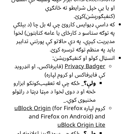
او یا یې خپل شرایطو ته ځانګړي
(کنفېګورېشن)کړئ.
که داسې ډیوایس کاروئ چې له بل چا (د بېلګې
په توګه ستاسو د کارځای یا عامه کتابتون) لخوا
مدیریت کیږي، په دې حالاتو کې پورتني تدابیر
باید په منظم توګه ترسره کړئ.
انسټال کولو او کنفیګوریشن:
Privacy Badger
(فایرفاکس، او انډروید
کې فایرفاکس او کروم لپاره)
ولې؟_
ځکه چې له تعقیب‌کونکو ابزارو
څخه او د دوی لخوا د مېټا ډېټا د راټولو
مخنیوی کوي._
کروم لپاره
(for Firefox
uBlock Origin
and Firefox on Android) and
uBlock Origin Lite
ولې؟_
ځکه چې سوداګریز اعلانونه او