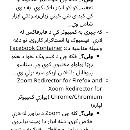
تعقیب‌کونکو ابزار بلاک کوي. په دوی
کې کېدای شي ځینې زیان‌رسونکي ابزار
شامل وي._
که چېرې په کمپیوټر کې د فایرفاکس له
لارې، فیسبوک یا انسټاګرام کاروئ، نو دغه
وسیله مناسبه ده:
Facebook Container
ولې؟_
ځکه چې د فېس‌بک لخوا د هغو
ډېټا ټولولو مخنیوی کوي چې ستاسو
پروفایل یا آنلاین اړیکو سره تړلي وي._
Zoom Redirector for Firefox
and
Xoom Redirector for
Chrome/Chromium
(یوازې کمپیوتر
لپاره)
ولې؟_
کله چې Zoom د براوزر له لارې
خلاص کړی، دغه ابزار دا زمینه برابروي
ترڅو د براوزر محافظتي ځانګړنه ستاسو