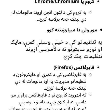
کروم یا Chrome
Chromium
/
په کروم کې د لټون انجن اړوند مالومات له
دې لېنک څخه ترلاسه کړئ.
.
موږ ولې دا سپارښتنه کوو
په تنظیماتو کې د خپلې وسېلې کمرې، مایک
او نورو سایټونو ته د لاسرسی اړوند
تنظیمات چک کړئ
فایرفاکس (Firefox)
په فایرفاکس کې د کمرې او مایکروفون د
تنظیماتو مدیریت په اړه مالومات له دې
لېنک څخه ترلاسه کړئ.
.
که انډروید کاروئ نو د فایرفاکس براوزر مو
داسې اعیار کړئ چې ستاسو د وسیلې
کمرې ته لاسرسی ولري.
په اړه یې مالومات