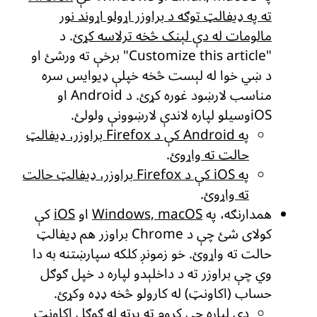
ته په ډیفالټ توګه د براوزر اړولو اړوند نور
مالومات له دې لېنک څخه ترلاسه کړئ
. د
"Customize this article" برخې ته ورشئ او
د ښي خوا له لېست څخه خپلې ډیوایس سره
مناسب لارښود غوره کړئ. د Android او
iOSوسیلو لپاره لاندې لارښوونې ولولئ.
په Android کې د Firefox براوزر، ډیفالټ
حالت ته واړوئ
.
په iOS کې د Firefox براوزر، ډیفالټ حالت
ته واړوئ
.
همدارنګه، په
Windows, macOS
او
iOS
کې
کولای شئ چې د Chrome براوزر هم ډیفالټ
حالت ته واړوئ. خو زمونږ کلکه سپارښتنه به دا
وي چې براوزر ته د داخلېدو لپاره د خپل ګوګل
حساب (اکاونټ) له کارولو څخه ډډه وکړئ.
دې لپاره چې کروم ته پرته له ګوګل اکاونټ