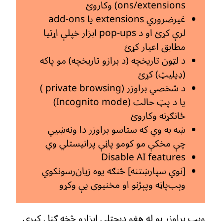
ons/extensions) وکاروئ
غیرضروري extensions یا add-ons
لرې کړئ او د pop-ups ابزار خپلې اړتیا
مطابق اعیار کړئ
د لټون تاریخچه (د برازو تاریخچه) مو پاکه
(ډیلیټ) کړئ
د شخصي براوزر (private browsing )
یا د پټ حالت (Incognito mode)
ځانګړنه وکاروئ
ښه به وي که ستاسو براوزر دا ونه‌ښیي
چې مخکې مو کومو پاڼې پرانیستلي وي
Disable AI features
[نوي سپارښتنه] څنګه یوه زیان‌رسونکوي
وېب‌پاڼه وپېژنو او مخنیوی یې وکړو
وېب براوزر یو له هغو ډېجټلي ابزارو څخه ګڼل کیږی