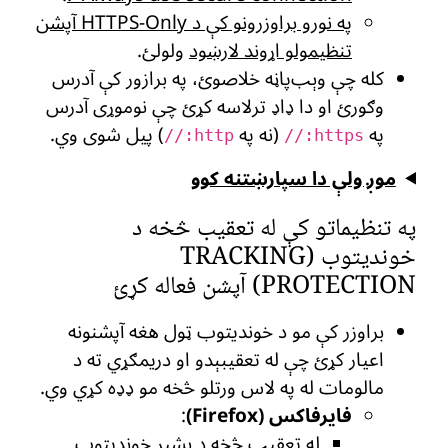
په نورو براوزرونو کې د HTTPS-Only آپشن
تنظیمولو اړوند لارښود
ولولئ.
کله چې وېب‌پاڼه خلاصوئ، په برازور کې آدرس
وګورئ او دا ډاډ ترلاسه کړئ چې نوموړی آدرس
په
(نه په
) پیل شوی وي.
http://
https://
موږ ولې دا سپارښتنه کوو
په تنظیماتو کې له تعقیب څخه د
خوندیتوب (TRACKING
PROTECTION) آپشن فعاله کړئ
براوزر کې مو د خوندیتوب ټول هغه آپشنونه
اعیار کړئ چې له تعقیبېدو او دریمګړي ته د
مالومات له په لاس ورتلو څخه مو ډډه کړي وي.
فایرفاکس (Firefox)
:
له تعقیب څخه د بشپړ خوندیتوب