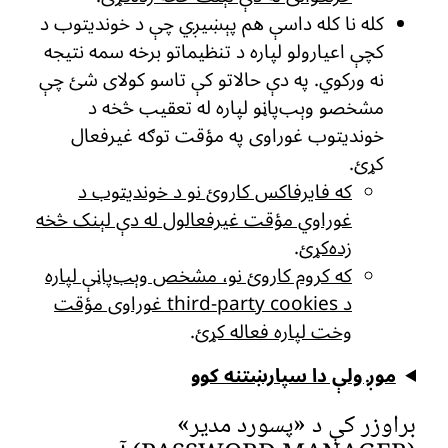
کله نا کله داسې هم پېښیږي چې د خوندیتوب د
کچې اعیارولو لپاره د تنظیماتو برخه سمه نتیجه
نه ورکوي. په دې حالاتو کې تاسو کولای شئ چې
مشخصو وېب‌پاڼو لپاره له تعقیب څخه د
خوندیتوب غوراوی په مؤقت توګه غیرفعال
کړئ.
که فایرفاکس کاروئ نو د خوندیتوب د
غوراوي مؤقت غیرفعالول له دې لېنک څخه
زده‌کړئ
.
که کروم کاروئ نو، مشخص وېب‌پاڼې لپاره
د third-party cookies غوراوی مؤقت
وخت لپاره فعاله کړئ
.
موږ ولې دا سپارښتنه کوو
براوزر کې د «پسورد مدیر»