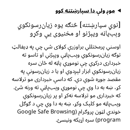
موږ ولې دا سپارښتنه کوو
[نوي سپارښتنه] څنګه یوه زیان‌رسونکوي
وېب‌پاڼه وپېژنو او مخنیوی یې وکړو
اوسني پرمختللي براوزرې کولای شي چې په ډیفالټ
توګه زیان‌رسونکوي وېب‌پاڼې وپېژني او تاسو ته
خبرداری درکړي چې نوموړي پاڼه له ځان سره
زیان‌رسونکوي ابزار لېږدوي او یا د زیان‌رسونې په
مقصد جوړه شوي دي. که داسې خبرداری مو ترلاسه
کړ، ښه به دا وي چې نوموړي وېب‌پاڼې ته ورنه شئ.
که خبرداری مو ترلاسه نه‌کړ او پر زیان‌رسونکوي
وېب‌پاڼه مو کلېک وکړ، ښه به دا وي چې د ګوګل
خوندي لټون پروګرام (Google Safe Browsing
program) سره اړیکه ونیسئ.