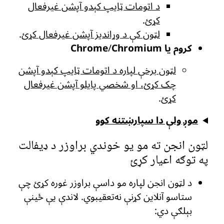
د اتومات ټایپ کېدو آپشن غیرفعال
کړئ
.
لټون کې د وړاندیز آپشن غیرفعال کړئ
.
کروم یا Chrome
Chromium
/
لټون برخې لپاره د اتومات ټایپ کېدو آپشن
چک کړئ، او شخصي پایلو آپشن غیرفعال
کړئ
.
موږ ولې دا سپارښتنه کوو
لټون انجن ته مو یو خوندي براوزر د ډیفالت
په توګه اعیار کړئ
د لټون انجن لپاره مو داسې براوزر غوره کړئ چې
ستاسو آنلاین کړنې نه‌تعقیبوي. لاندې یې ځینې
بېلګې دي: