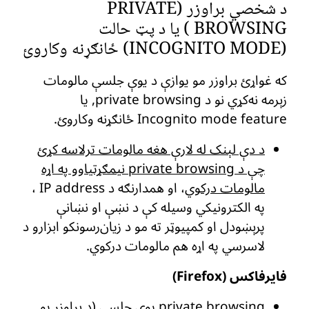
د شخصي براوزر (PRIVATE
BROWSING ) یا د پټ حالت
(INCOGNITO MODE) ځانګړنه وکاروئ
که غواړئ براوزر مو یوازې د یوې جلسې مالومات
زېرمه نه‌کړي نو د private browsing, یا
Incognito mode feature ځانګړنه وکاروئ.
د دې لېنک له لارې هغه مالومات ترلاسه کړئ
چې د private browsing نیمګړتیاوو په اړه
مالومات درکوي
، او همدارنګه د IP address ،
په الکترونیکي وسیله کې د نښې او نښانې
پرېښودل او کمپیوټر ته مو د زیان‌رسونکو ابزارو د
لاسرسي په اړه هم مالومات درکوي.
فایرفاکس (Firefox)
private browsing یوې جلسې (د براوزر یو