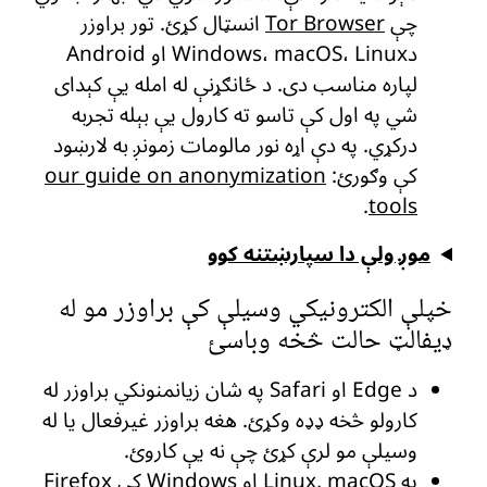
چې
Tor Browser
انسټال کړئ. تور براوزر
دWindows، macOS، Linux او Android
لپاره مناسب دی. د ځانګړنې له امله یې کېدای
شي په اول کې تاسو ته کارول یې بېله تجربه
درکړي. په دې اړه نور مالومات زمونږ به لارښود
کې وګورئ:
our guide on anonymization
.
tools
موږ ولې دا سپارښتنه کوو
خپلې الکترونیکي وسیلې کې براوزر مو له
ډیفالټ حالت څخه وباسئ
د Edge او Safari په شان زیانمنونکي براوزر له
کارولو څخه ډډه وکړئ. هغه براوزر غیرفعال یا له
وسیلې مو لرې کړئ چې نه یې کاروئ.
په Linux, macOS او Windows کې
Firefox