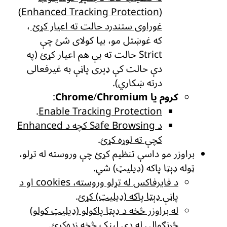
(Enhanced Tracking Protection)
غوراوی ستندرد حالت ته اعیار کړئ
،
که غوښتل مو، بیا کولای شئ چې
Strict حالت ته یې هم اعیار کړئ (په
دې حالت کې ډېری پاڼې به غیرفعالی
درته ښکاري).
کروم یا Chrome
Chromium
/
:
.
Enable Tracking Protection
د Safe Browsing کچه د Enhanced
کچې ته لوړه کړئ
.
براوزر مو داسې تنظیم کړئ چې وروسته له تړلو،
ټوله ډېټا پاکه (ډیلیټ) شي.
د فایرفاکس له تړلو وروسته، cookies او د
پاڼې ډېټا پاکه (ډیلیټ) کړئ
.
له براوزر څخه د ډېټا پاکولو (ډیلیټ کولو)
څرنګوالی له دې لېنک څخه زده‌کړئ
.