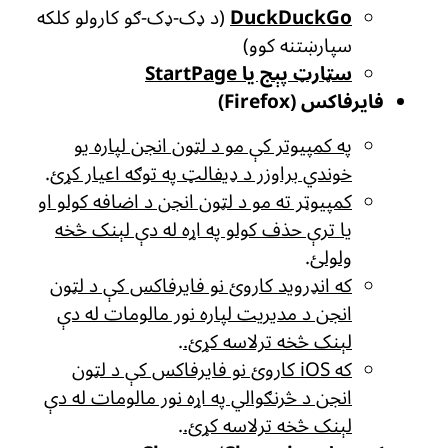
DuckDuckGo
(د ډک-ډک-ګو کارولو کلکه
سپارښتنه کوو)
سټارټ پېج یا StartPage
فایرفاکس (Firefox)
په کمپیوتر کې مو د لټون انجن لپاره یو
خوندي براوزر د ډیفالټ په توګه اعیار کړئ
.
کمپیوټر ته مو د لټون انجن د اضافه کولو او
یا ترې حذف کولو په اړه له دې لېنک څخه
ولولئ
.
که انډروید کاروئ نو فایرفاکس کې د لټون
انجن د مدیریت لپاره نور مالومات له دې
لېنک څخه ترلاسه کړئ.
.
که iOS کاروئ نو فایرفاکس کې د لټون
انجن د څرنګوالي په اړه نور مالومات له دې
لېنک څخه ترلاسه کړئ.
.