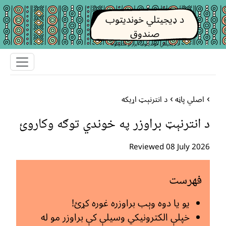
د ډیجیتلي خوندیتوب
صندوق
د ډیجیتلي خوندیتوب ابزار او تکتیکونه
اصلي پاڼه
د انترنېټ اړیکه
د انترنېټ براوزر په خوندي توګه وکاروئ
Reviewed 08 July 2026
فهرست
یو یا دوه وېب براوزره غوره کړئ!
خپلې الکترونیکي وسیلې کې براوزر مو له