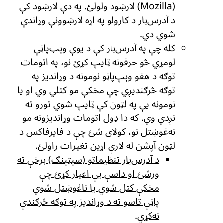
(Mozilla) لارښود ولولئ
. په دې لارښود کې
د آدرس‌بار د کارولو په اړه لارښوونې وړاندې
شوي دي.
کله چې په آدرس‌بار کې د یوې وېب‌پاڼې
لومړي څو حرفونه ټایپ کړئ نو، په اتومات
توګه د هغو وېپ‌پاڼو نومونه د وړاندیز په
توګه څرګندیږي چې مخکې مو کتلي وي او یا
نومونه یې په لټون کې ټایپ شوي تورو ته
نږدي وي. که دا ډول اتومات وړاندیزونه مو
نه‌غوښتل نو، کولای شئ چې د فایرفاکس د
لټون آپشن له لارې اړین تغیرات راولئ.
د آدرس‌بار تنظیماتو (سېټېنګ) برخې ته
ورشئ او داسې یې اعیار کړئ چې
مخکې کتل شوي یا ناغوښتل شوي
پاڼې تاسو ته د وړاندیز په توګه څرګندې
نه‌کړي
.