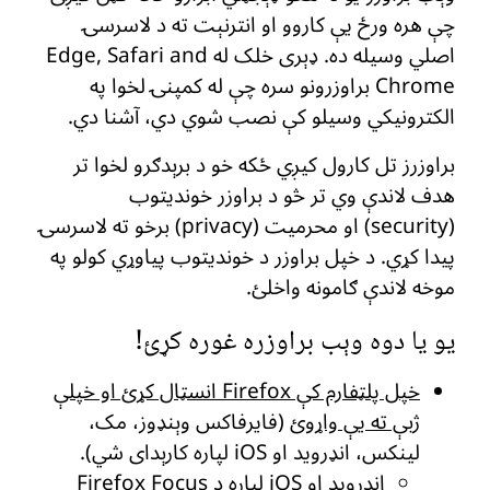
چې هره ورځ یې کاروو او انترنېت ته د لاسرسۍ
اصلي وسیله ده. ډېری خلک له Edge, Safari and
Chrome براوزرونو سره چې له کمپنۍ لخوا په
الکترونیکي وسیلو کې نصب شوي دي، آشنا دي.
براوزرز تل کارول کیږي ځکه خو د برېدګرو لخوا تر
هدف لاندې وي تر څو د براوزر خوندیتوب
(security) او محرمیت (privacy) برخو ته لاسرسۍ
پیدا کړي. د خپل براوزر د خوندیتوب پیاوړي کولو په
موخه لاندې ګامونه واخلئ.
یو یا دوه وېب براوزره غوره کړئ!
خپل پلټفارم کې Firefox انسټال کړئ او خپلې
ژبې ته یې واړوئ
(فایرفاکس وېنډوز، مک،
لینکس، انډروید او iOS لپاره کارېدای شي).
انډرویډ او iOS لپاره د
Firefox Focus