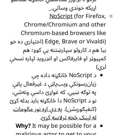
اړیکه خوندي وساتي._
NoScript
(for Firefox,
Chrome/Chromium and other
Chromium-based browsers like
Edge, Brave or Vivaldi) (اختیاري ده خو
بیا هم د کارولو سپارښتنه یې کوو؛ هم
کمپیوټر او فایرفاکس او انډروید لپاره نسخې
لري)
د NoScript ځانګړنه داده چې
زیان‌رسونکي وېب‌پاڼې د غیرفعال پاڼې
په توګه ښیي. که غواړئ داسې ونه‌شي،
نو د NoScript دا ځانګړنه باید بدله کړئ
(کنفېګورېشن).
په دې اړه نور مالومات
له لېنک څخه ترلاسه کړئ
.
Why?
It may be possible for a
malicious actor to get to your