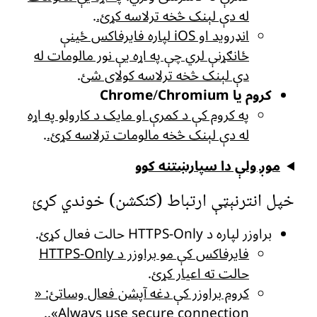
له دې لېنک څخه ترلاسه کړئ.
.
انډروید او iOS لپاره فایرفاکس ځینې
ځانګړنې لري چې په اړه یې نور مالومات له
دې لېنک څخه ترلاسه کولای شئ
.
کروم یا Chrome
Chromium
/
په کروم کې د کمرې او مایک د کارولو په اړه
له دې لېنک څخه مالومات ترلاسه کړئ.
.
موږ ولې دا سپارښتنه کوو
خپل انترنېټې ارتباط (کنکشن) خوندي کړئ
براوزر لپاره د HTTPS-Only حالت فعال کړئ.
فایرفاکس کې مو براوزر د HTTPS-Only
حالت ته اعیار کړئ
.
کروم براوزر کې دغه آپشن فعال وساتئ: «
.
Always use secure connection».